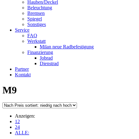
Hauben/Deckel
Beleuchtung
Bremsen
Spiegel
Sonstiges
Service
FAQ
Werkstatt
Milan neue Radbefestigung
Finanzierung
Jobrad
Dienstrad
Partner
Kontakt
M9
Anzeigen:
12
24
ALLE: