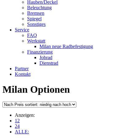
Hauben/Deckel
Beleuchtung
Bremsen
Spiegel
Sonstiges
Service
FAQ
Werkstatt
Milan neue Radbefestigung
Finanzierung
Jobrad
Dienstrad
Partner
Kontakt
Milan Optionen
Anzeigen:
12
24
ALLE: