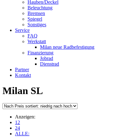
Hauben/Deckel
Beleuchtung
Bremsen
Spiegel
Sonstiges
Service
FAQ
Werkstatt
Milan neue Radbefestigung
Finanzierung
Jobrad
Dienstrad
Partner
Kontakt
Milan SL
Anzeigen:
12
24
ALLE: