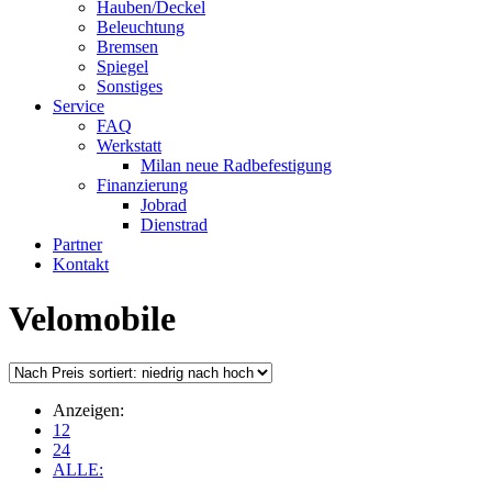
Hauben/Deckel
Beleuchtung
Bremsen
Spiegel
Sonstiges
Service
FAQ
Werkstatt
Milan neue Radbefestigung
Finanzierung
Jobrad
Dienstrad
Partner
Kontakt
Velomobile
Anzeigen:
12
24
ALLE: