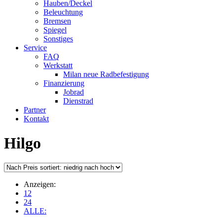
Hauben/Deckel
Beleuchtung
Bremsen
Spiegel
Sonstiges
Service
FAQ
Werkstatt
Milan neue Radbefestigung
Finanzierung
Jobrad
Dienstrad
Partner
Kontakt
Hilgo
Anzeigen:
12
24
ALLE: